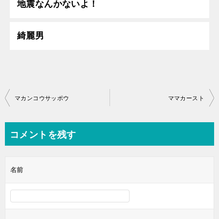
地震なんかないよ！
綺麗男
投
マカンコウサッポウ
ママカースト
稿
ナ
コメントを残す
ビ
ゲ
名前
ー
シ
ョ