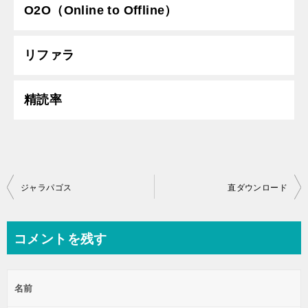
O2O（Online to Offline）
リファラ
精読率
投
ジャラパゴス
直ダウンロード
稿
ナ
コメントを残す
ビ
ゲ
名前
ー