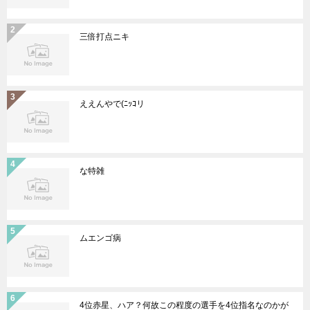
三倍打点ニキ
ええんやで(ﾆｯｺリ
な特雑
ムエンゴ病
4位赤星、ハア？何故この程度の選手を4位指名なのかが