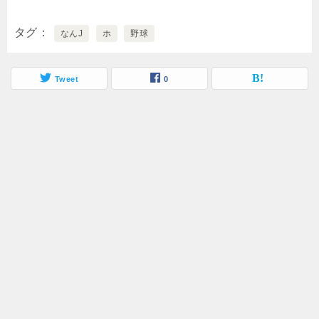
タグ
なんJ
ホ
野球
Tweet
0