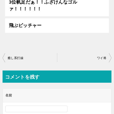
3位帆足だぁ！！ふざけんなゴル
ァ！！！！！！
飛ぶピッチャー
投
癒し系打線
ワイ将
稿
ナ
コメントを残す
ビ
ゲ
名前
ー
シ