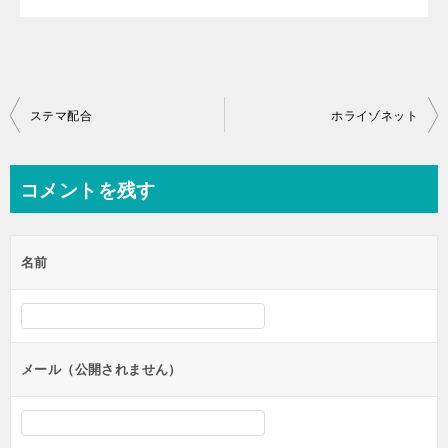
投
ステマ配合
ホライゾネット
稿
ナ
コメントを残す
ビ
ゲ
名前
ー
シ
ョ
ン
メール（公開されません）