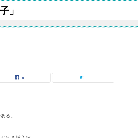
子」
0
である。
における挿入歌。