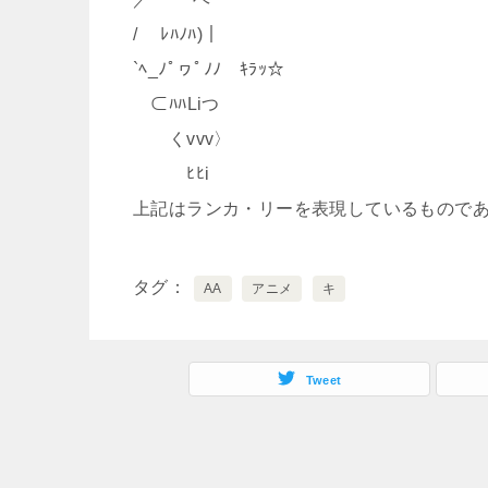
/ ﾚﾊﾉﾊ)｜
`ﾍ_ﾉﾟヮﾟﾉﾉ ｷﾗｯ☆
⊂ﾊﾊLiつ
くvvv〉
ﾋﾋi
上記はランカ・リーを表現しているもので
タグ
AA
アニメ
キ
Tweet