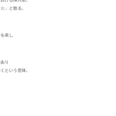
ッ☆」と散る。
子を表し
であり
いくという意味。