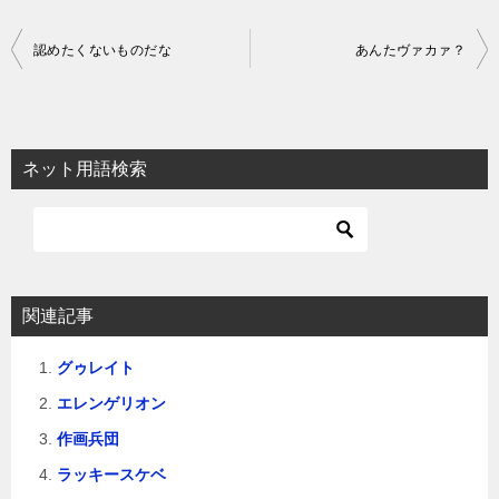
投
認めたくないものだな
あんたヴァカァ？
稿
ナ
ビ
ネット用語検索
ゲ
ー
シ
ョ
関連記事
ン
グゥレイト
エレンゲリオン
作画兵団
ラッキースケベ