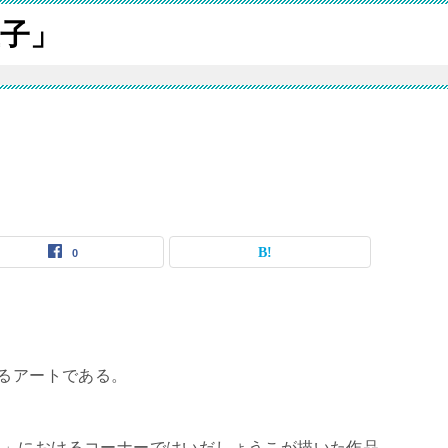
子」
0
いるアートである。
ょ」におけるコーナーではいだしょうこが描いた作品。