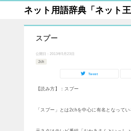
ネット用語辞典「ネット王
スプー
公開日：
2013年5月23日
2ch
Tweet
【読み方】：スプー
「スプー」とは2chを中心に有名となって
元ネタはテレビ番組「おかあさんといっし