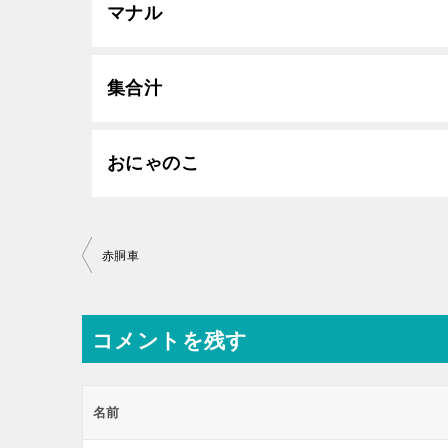
マナル
集合汁
おにゃのこ
投
赤胴車
稿
ナ
コメントを残す
ビ
ゲ
ー
名前
シ