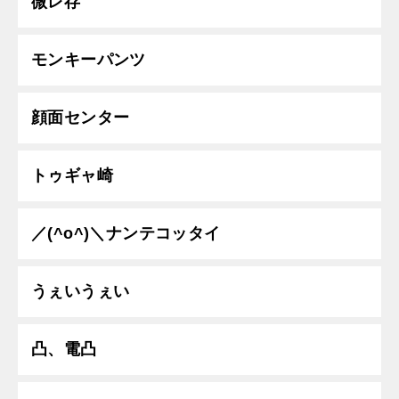
微レ存
モンキーパンツ
顔面センター
トゥギャ崎
／(^o^)＼ナンテコッタイ
うぇいうぇい
凸、電凸