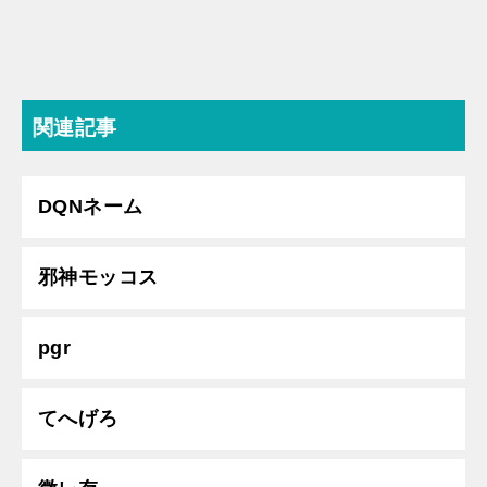
関連記事
DQNネーム
邪神モッコス
pgr
てへげろ