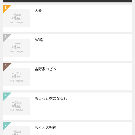
天蓋
AA略
吉野家コピペ
ちょっと横になるわ
ちくわ大明神