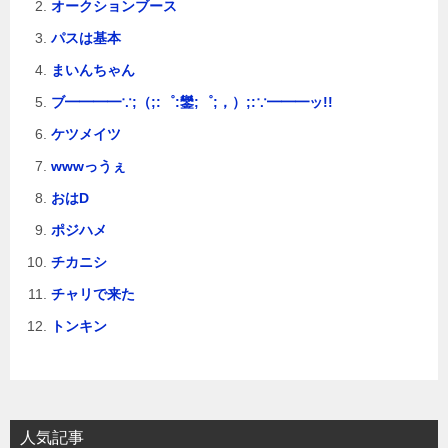
オークションブース
パスは基本
まいんちゃん
ブ━━━━∵;（;:゜:鑾;゜;，）;:∵━━━ッ!!
ケツメイツ
wwwっうぇ
おはD
ポジハメ
チカニシ
チャリで来た
トンキン
人気記事