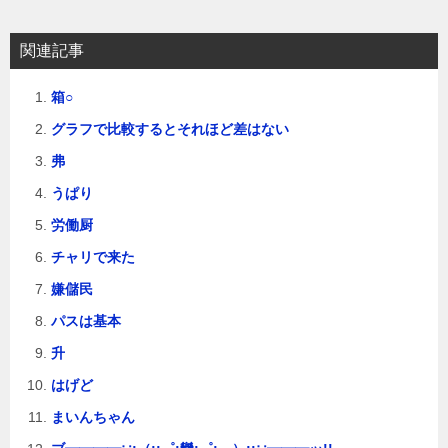
シ
ョ
関連記事
ン
箱○
グラフで比較するとそれほど差はない
弗
うぱり
労働厨
チャリで来た
嫌儲民
パスは基本
升
はげど
まいんちゃん