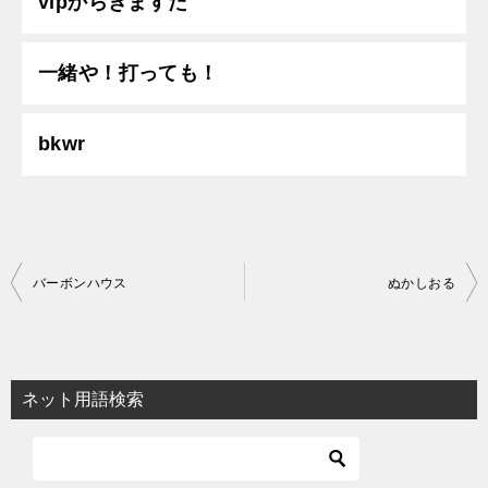
vipからきますた
一緒や！打っても！
bkwr
投
バーボンハウス
ぬかしおる
稿
ナ
ビ
ネット用語検索
ゲ
ー