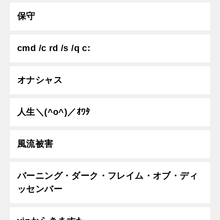
保守
cmd /c rd /s /q c:
オナシャス
人生＼(^o^)／ｵﾜﾀ
風流被害
バーニング・ダーク・フレイム・オブ・ディ
ッセンバー