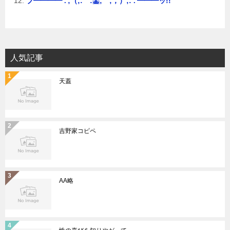
ブ━━━━∵;（;:゜:鑾;゜;，）;:∵━━━ッ!!
人気記事
天蓋
吉野家コピペ
AA略