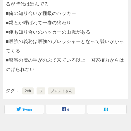
るが時代は進んでる
■俺の知り合いが極級のハッカー
■親とか呼ばれて一巻の終わり
■俺も知り合いのハッカーの山脈がある
■最強の義務は最強のプレッシャーとなって襲いかかっ
てくる
■警察の魔の手がのぶて来ている以上 国家権力からは
のげられない
タグ
2ch
フ
ブロントさん
Tweet
0