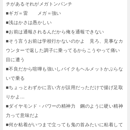
チがあるそれがメガトンパンチ
■ギガ＝雷 メガ＝強い
■浅はかさは愚かしい
■お前は通報されるんだから俺を通報できない
■そう言うお前は学校行かないのかよ 見ろ、見事なカ
ウンターで返した調子に乗ってるからこうやって痛い
目に遭う
■不良だから喧嘩も強いしバイクもヘルメットかぶらな
いで乗る
■ちょっとわずかに言い方が誤用だっただけで揚げ足取
りかよ…
■ダイヤモンド・パワーの精神力 鋼のように硬い精神
力って意味だよ
■何か粘着がいつまで立っても鬼の首みたいに粘着して