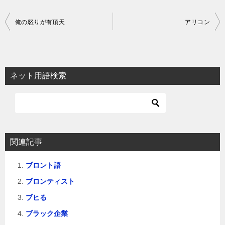
投
俺の怒りが有頂天
アリコン
稿
ナ
ビ
ネット用語検索
ゲ
ー
シ
ョ
関連記事
ン
ブロント語
ブロンティスト
ブヒる
ブラック企業