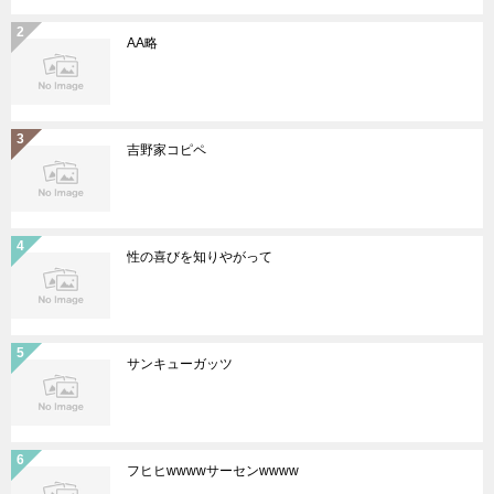
AA略
吉野家コピペ
性の喜びを知りやがって
サンキューガッツ
フヒヒwwwwサーセンwwww