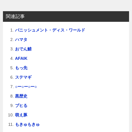
シ
ョ
関連記事
ン
バニッシュメント・ディス・ワールド
ハマタ
おでん鯖
AFAIK
もっ先
ステマギ
○ー○ー○ー○
黒歴史
ブヒる
萌え豚
もきゅもきゅ