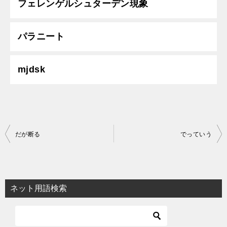
フェレンゲルシュターデン現象
パラニート
mjdsk
投
だが断る
でっていう
稿
ナ
ビ
ネット用語検索
ゲ
ー