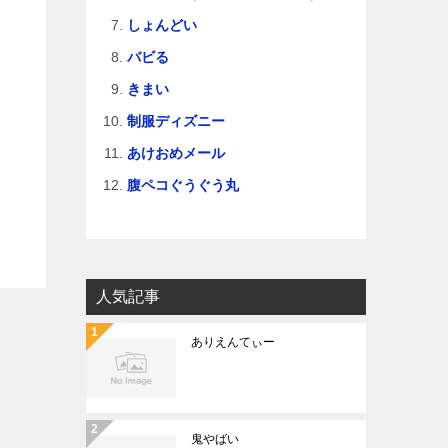
しょんどい
バビる
きまい
制服ディズニー
あけおめメール
腹ペコぐうぐう丸
人気記事
ありえんてぃー
鬼やばい