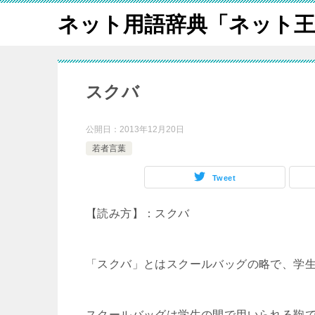
ネット用語辞典「ネット王
スクバ
公開日：
2013年12月20日
若者言葉
Tweet
【読み方】：スクバ
「スクバ」とはスクールバッグの略で、学
スクールバッグは学生の間で用いられる鞄