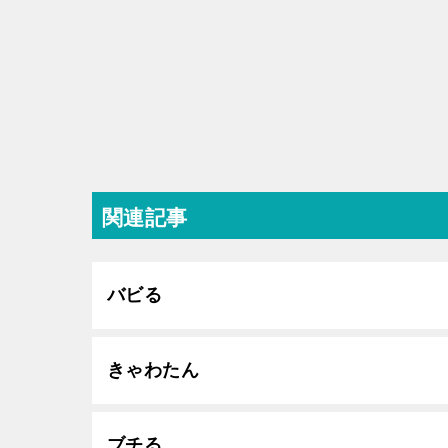
関連記事
バビる
きゃわたん
ブチる