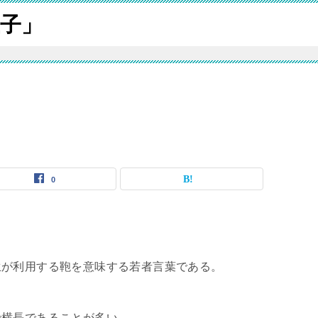
子」
0
生が利用する鞄を意味する若者言葉である。
で横長であることが多い。