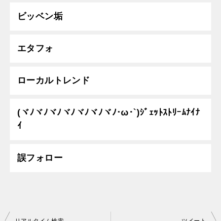
ビッベン垢
エタフォ
ローカルトレンド
(ヾﾉヾﾉヾﾉヾﾉヾﾉヾﾉヾﾉ･ω･`)ｼﾞｪｯﾄｽﾄﾘｰﾑﾅｲﾅ
ｲ
誤フォロー
投