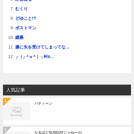
むくり
どゆこと!?
ポストマン
緩募
膝に矢を受けてしまってな…
┌（┌＾o＾）┐ﾎﾓｫ…
人気記事
パティーン
なるほどSUNDAYじゃねーの