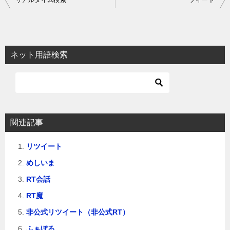
リアルタイム検索
ツイート
稿
ナ
ビ
ネット用語検索
ゲ
ー
シ
ョ
関連記事
ン
リツイート
めしいま
RT会話
RT魔
非公式リツイート（非公式RT）
ふぁぼる