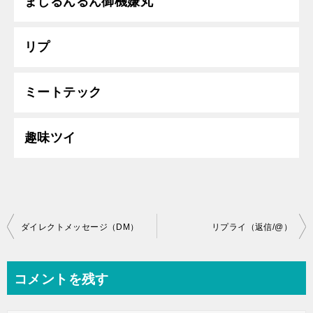
まじるんるん御機嫌丸
リプ
ミートテック
趣味ツイ
投
ダイレクトメッセージ（DM）
リプライ（返信/@）
稿
ナ
コメントを残す
ビ