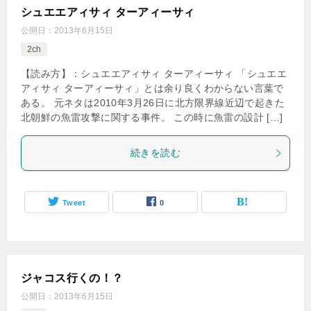
シュエエアィサィ ターアィーサィ
公開日：
2013年6月15日
2ch
【読み方】：シュエエアィサィ ターアィーサィ 「シュエエ
アィサィ ターアィーサィ」とは余り良くわからない言葉で
ある。 元ネタは2010年3月26日に北方限界線近辺で起きた
北朝鮮の魚雷攻撃に関する事件。 この時に魚雷の設計 […]
続きを読む
Tweet
0
ジャコス行くの！？
公開日：
2013年6月15日