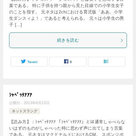
葉である。 特に子供を持つ親から見た目線での小学生女子
のことを指す。 元ネタは2chにおける育児版「ああ、小学
生ダンスィよ！」であると考えられる。 元々は小学生の男
子 […]
続きを読む
Tweet
0
ｼｬﾍﾞｯﾀｱｱｱ
公開日：
2013年6月13日
ネットスラング
【読み方】：ｼｬﾍﾞｯﾀｱｱｱ 「ｼｬﾍﾞｯﾀｱｱｱ」とは通常しゃべらな
いはずのものがしゃべった時に思わず声に出てしまう言葉
である。 元ネタはマクドナルドにおけるCM。 スポンジボ