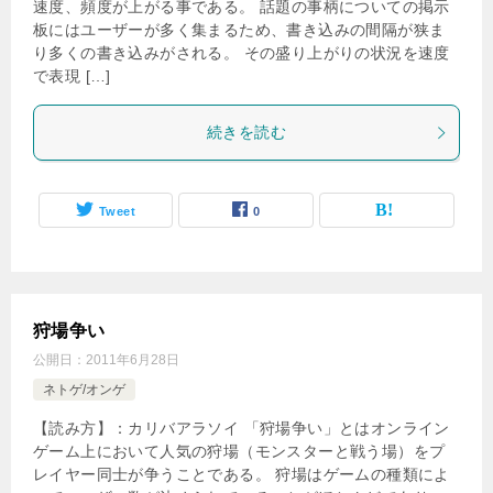
速度、頻度が上がる事である。 話題の事柄についての掲示
板にはユーザーが多く集まるため、書き込みの間隔が狭ま
り多くの書き込みがされる。 その盛り上がりの状況を速度
で表現 […]
続きを読む
Tweet
0
狩場争い
公開日：
2011年6月28日
ネトゲ/オンゲ
【読み方】：カリバアラソイ 「狩場争い」とはオンライン
ゲーム上において人気の狩場（モンスターと戦う場）をプ
レイヤー同士が争うことである。 狩場はゲームの種類によ