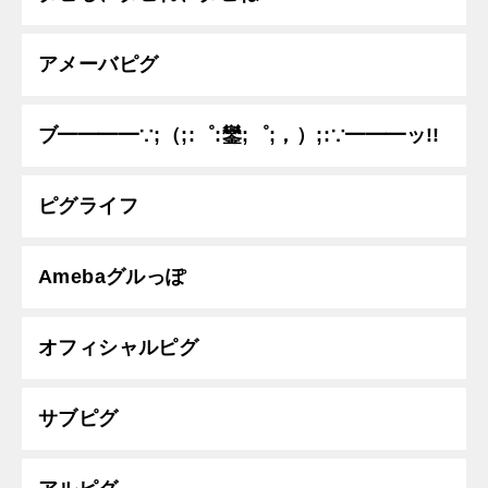
アメーバピグ
ブ━━━━∵;（;:゜:鑾;゜;，）;:∵━━━ッ!!
ピグライフ
Amebaグルっぽ
オフィシャルピグ
サブピグ