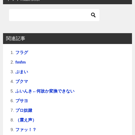
ゲ
ー
シ
ョ
関連記事
ン
フラグ
fmfm
ぷまい
ブクマ
ふいんき←何故か変換できない
ブサヨ
プロ奴隷
（震え声）
ファッ！？