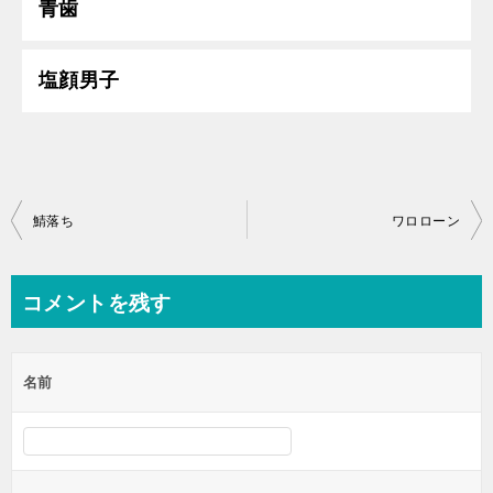
青歯
塩顔男子
投
鯖落ち
ワロローン
稿
ナ
コメントを残す
ビ
ゲ
名前
ー
シ
ョ