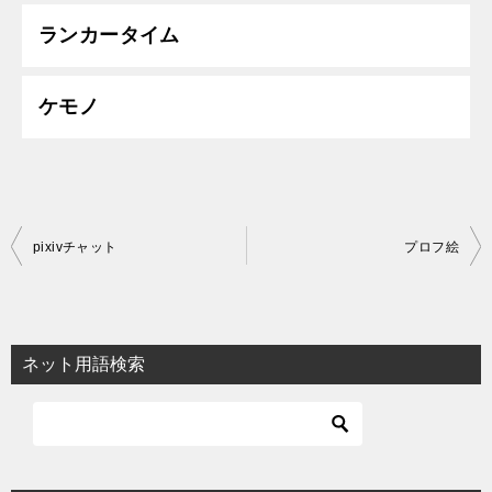
ランカータイム
ケモノ
投
pixivチャット
プロフ絵
稿
ナ
ビ
ネット用語検索
ゲ
ー
シ
ョ