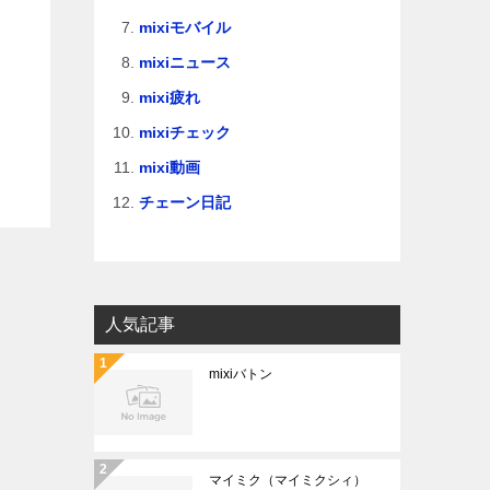
mixiモバイル
mixiニュース
mixi疲れ
mixiチェック
mixi動画
チェーン日記
人気記事
mixiバトン
マイミク（マイミクシィ）