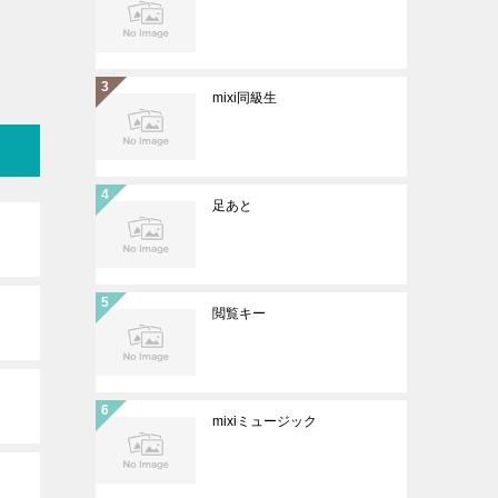
mixi同級生
足あと
閲覧キー
mixiミュージック