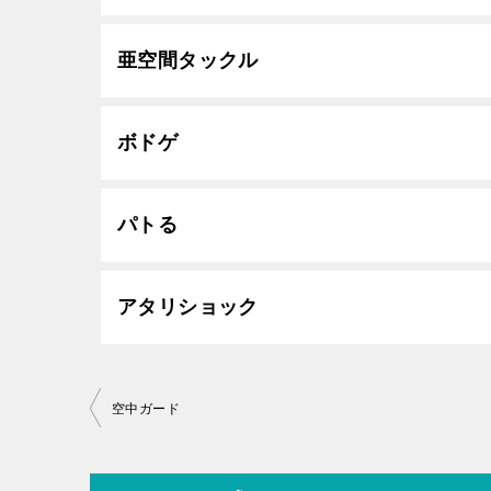
亜空間タックル
ボドゲ
パトる
アタリショック
投
空中ガード
稿
ナ