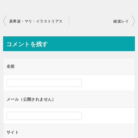
投
真希波・マリ・イラストリアス
綾波レイ
稿
ナ
コメントを残す
ビ
ゲ
名前
ー
シ
ョ
ン
メール（公開されません）
サイト