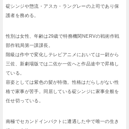
碇シンジや惣流・アスカ・ラングレーの上司であり保
護者を務める。
性別は女性、年齢は29歳で特務機関NERVの戦術作戦
部作戦局第一課課長。
階級は作中で変化しテレビアニメにおいては一尉から
三佐、新劇場版では二佐か一佐へと作品途中で昇格し
ている。
容姿としては紫色の髪が特徴。性格はだらしがない性
格で家事が苦手。同居している碇シンジに家事全般を
任せ切っている。
南極でセカンドインパクトに遭遇した中で唯一の生き