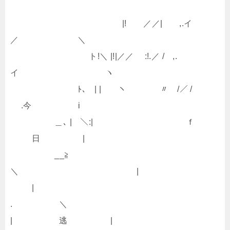
|! ／／| ,.イ
／ ＼
ト!＼ |!|／／ :!.／ / ,.
イ ヽ
ﾄ､ | | ヽ 〃 /／ /
.今 i
＿､ | ＼:| ｆ
日 |
__≧
＼ |
|
. ＼
| 逃 |