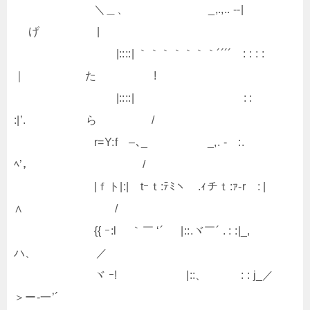
＼＿、 _,.,.. -‐|
げ |
|::::| ｀｀｀｀｀｀｀´´´´ : : : :
｜ た !
|::::| : :
:|’. ら /
r=Y:f –､_ _,. - :.
ﾍ’， /
|ｆト|:| tｰｔ:ﾃﾐヽ .ｨチｔ:ｧ‐r : |
∧ /
{{ ｰ:l ｀￣ ‘´ |::.ヾ￣´ . : :|_,
ハ、 ／
ヾ ｰ! |::、 : : j_／
＞ー‐一’´