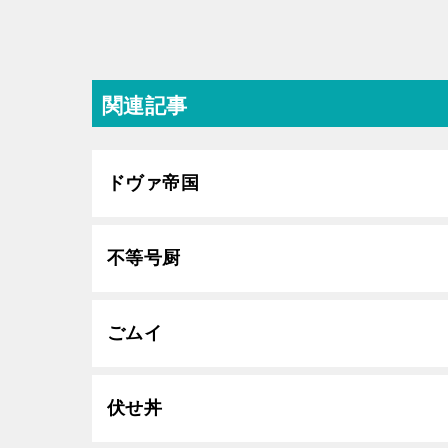
関連記事
ドヴァ帝国
不等号厨
ごムイ
伏せ丼