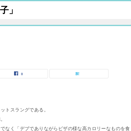
子」
0
ネットスラングである。
称。
けでなく「デブでありながらピザの様な高カロリーなものを食