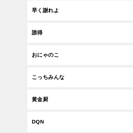
早く謝れよ
誰得
おにゃのこ
こっちみんな
黄金厨
DQN