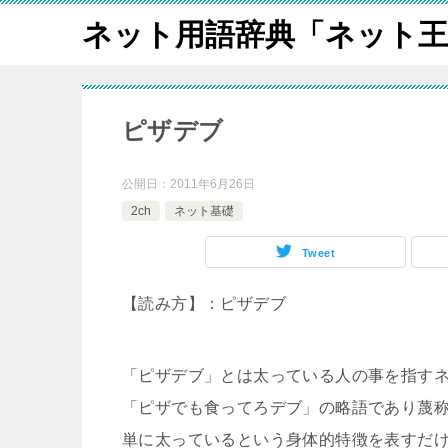
ネット用語辞典「ネット王
ピザデブ
公開日：
2011年6月26日
2ch
ネット基礎
Tweet
【読み方】：ピザデブ
「ピザデブ」とは太っている人の事を指す
「ピザでも食ってろデブ」の略語であり蔑
単に太っているという身体的特徴を表すだ