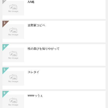
AA略
吉野家コピペ
性の喜びを知りやがって
スレタイ
wwwっうぇ