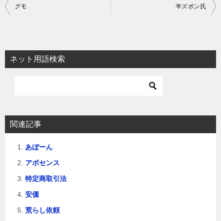
投
グモ
半ズボン氏
稿
ナ
ビ
ネット用語検索
ゲ
ー
シ
ョ
関連記事
ン
あぼーん
アボセンス
特定商取引法
安価
荒らし依頼