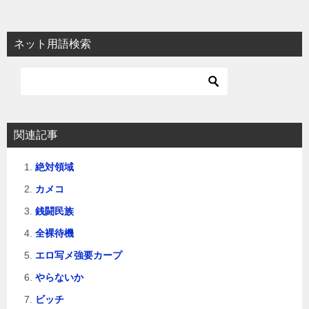
ナ
ビ
ネット用語検索
ゲ
ー
シ
ョ
関連記事
ン
絶対領域
カメコ
銭闘民族
全裸待機
エロ写メ強要カープ
やらないか
ビッチ