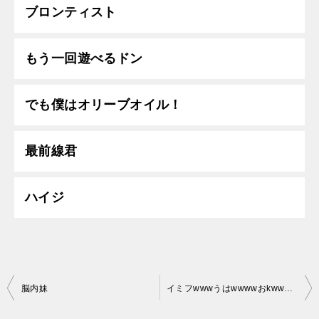
ブロンティスト
もう一回遊べるドン
でも僕はオリーブオイル！
最前線君
ハイジ
投
脳内妹
イミフwwwうはwwwwおkwwww
稿