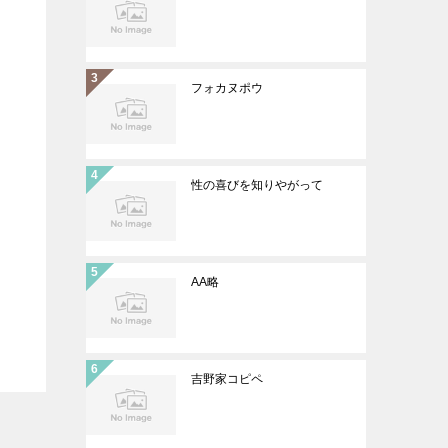
フォカヌポウ
性の喜びを知りやがって
AA略
吉野家コピペ