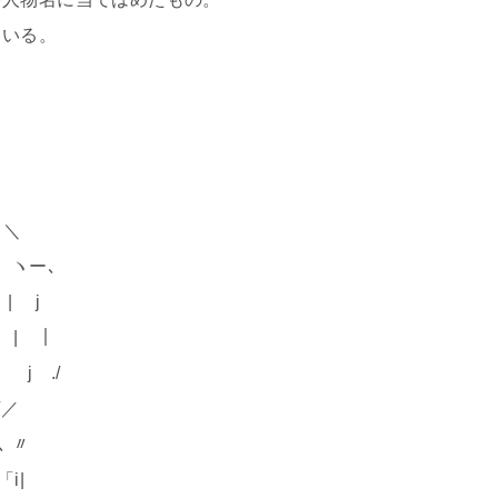
ている。
＼
ヽー､
 j
 ｜
./
／
 〃
i|