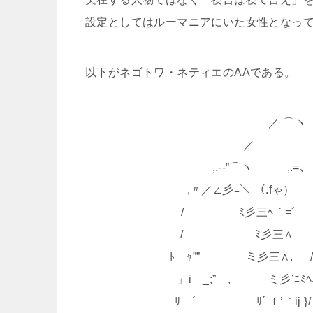
設定としてはルーマニアにいた女性となっ
以下がネゴトワ・ネティエのAAである。
／ ⌒ヽ
／ 
,.-‐”⌒ヽ ,.=､ 
,〃／∠彡ﾆ＼ （.fゃ） |
/ ﾐ彡三ﾍ｀=´ |
/ ﾐ彡三∧ j 
ﾄ ｬ”” ミ彡三∧. /
」i _;”＿, ミ彡’ﾆﾐﾍ､
ﾘ ´￣ ﾘ´ ｆ’｀ij }/「