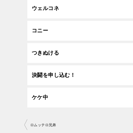
ウェルコネ
コニー
つきぬける
決闘を申し込む！
ケケ中
投
ロムッテロ兄弟