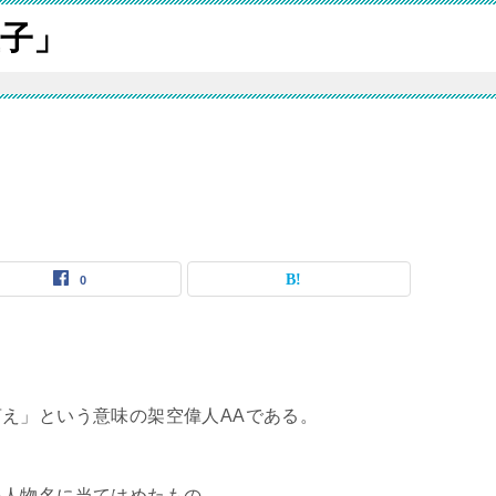
子」
0
え」という意味の架空偉人AAである。
を人物名に当てはめたもの。