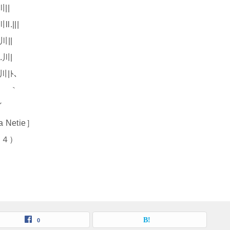
|
||
||
|
ﾄ､
 ｀
´
tie］
４）
0