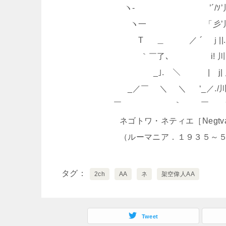
ヽ- ’´/ｿ’川|
ヽ一 「彡’川ll.|
T ＿ ／ ´ ｊ||.川
｀￣了､ i! 川.川
_｣. ＼ | j| 川|
_／￣ ＼ ＼ ‘_／./川
￣ ｀ ￣ 
ネゴトワ・ネティエ［Negtva Ne
（ルーマニア．１９３５～５
タグ
2ch
AA
ネ
架空偉人AA
Tweet