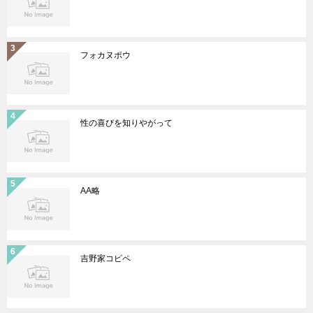
フォカヌポウ
性の喜びを知りやがって
AA略
吉野家コピペ