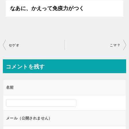
なあに、かえって免疫力がつく
投
セゲオ
こマ？
稿
ナ
コメントを残す
ビ
ゲ
名前
ー
シ
ョ
ン
メール（公開されません）