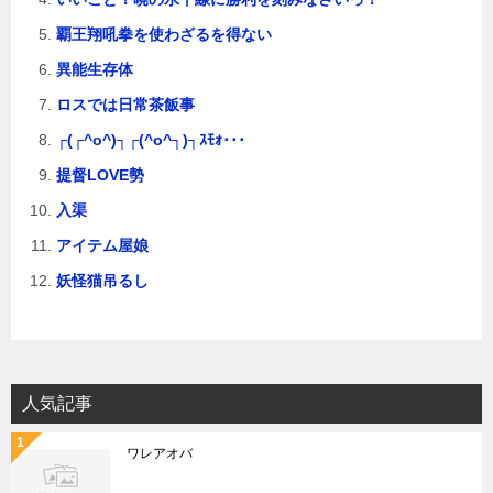
覇王翔吼拳を使わざるを得ない
異能生存体
ロスでは日常茶飯事
┌(┌^o^)┐┌(^o^┐)┐ｽﾓｫ･･･
提督LOVE勢
入渠
アイテム屋娘
妖怪猫吊るし
人気記事
ワレアオバ