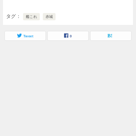
タグ
艦これ
赤城
Tweet
0