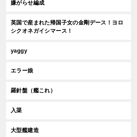
嫌がらせ編成
英国で産まれた帰国子女の金剛デース！ヨロ
シクオネガイシマース！
yaggy
エラー娘
羅針盤（艦これ）
入渠
大型艦建造