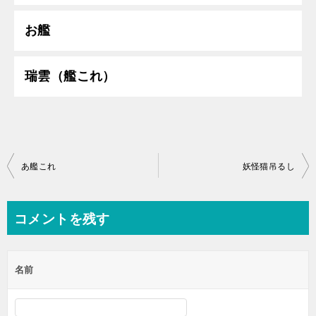
お艦
瑞雲（艦これ）
投
あ艦これ
妖怪猫吊るし
稿
ナ
コメントを残す
ビ
ゲ
名前
ー
シ