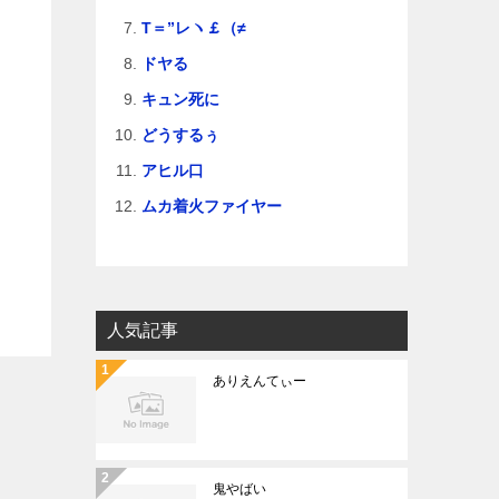
T＝”レヽ￡（≠
ドヤる
キュン死に
と
どうするぅ
アヒル口
ムカ着火ファイヤー
人気記事
ありえんてぃー
鬼やばい