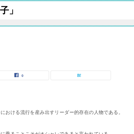
子」
0
ンにおける流行を産み出すリーダー的存在の人物である。
行に乗ることこそがオシャレであると言われている。