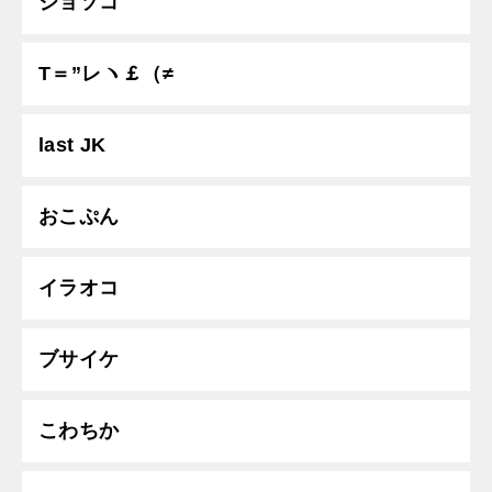
ジョソコ
T＝”レヽ￡（≠
last JK
おこぷん
イラオコ
ブサイケ
こわちか