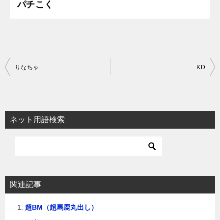
パチこく
投
りなちゃ
KD
稿
ナ
ビ
ネット用語検索
ゲ
ー
シ
ョ
関連記事
ン
超BM（超馬鹿丸出し）