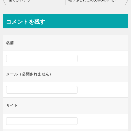
柔らかいナリ
暇つぶしにこの文字列の中からゴリラでも探してみろよ
稿
ナ
コメントを残す
ビ
ゲ
名前
ー
シ
ョ
ン
メール（公開されません）
サイト