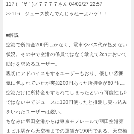
117 ( ´∀｀)ノ７７７７さん 04/02/27 22:57
>>116 ジュース飲んでんじゃねーよハゲ！！
■解説
空港で所持金200円しかなく、電車やバス代が払えない
状況。その中で空港の係員ではなく敢えて2chにおいて
助けを求めるユーザー。
親切にアドバイスをするユーザーもおり、優しい雰囲
気に包まれていたが突如200円あった所持金が80円に。
空港だけに所持金をすられてしまったという可能性も0
ではない中でジュースに120円使ったと推測し突っ込み
をいれたユーザーは鋭い。
ちなみに羽田空港からは東京モノレールで羽田空港第
１ビル駅から天空橋までの運賃が190円である。天空橋