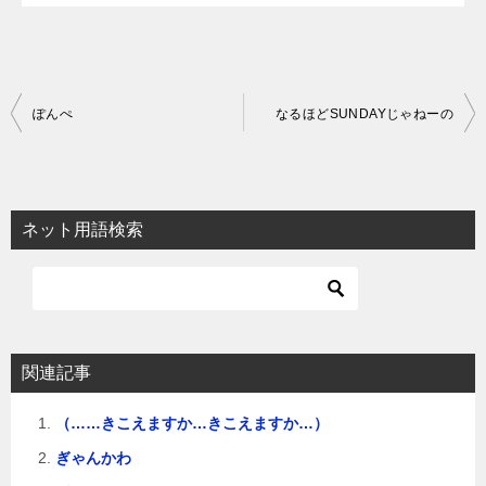
投
ぽんぺ
なるほどSUNDAYじゃねーの
稿
ナ
ビ
ネット用語検索
ゲ
ー
シ
ョ
関連記事
ン
（……きこえますか…きこえますか…）
ぎゃんかわ