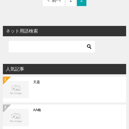
前へ
1
2
ネット用語検索
人気記事
天蓋
AA略