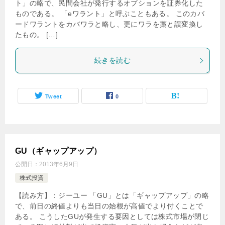
ト」の略で、民間会社が発行するオプションを証券化した
ものである。 「eワラント」と呼ぶこともある。 このカバ
ードワラントをカバワラと略し、更にワラを藁と誤変換し
たもの。 […]
続きを読む
Tweet
0
GU（ギャップアップ）
公開日：
2013年6月9日
株式投資
【読み方】：ジーユー 「GU」とは「ギャップアップ」の略
で、前日の終値よりも当日の始根が高値でより付くことで
ある。 こうしたGUが発生する要因としては株式市場が閉じ