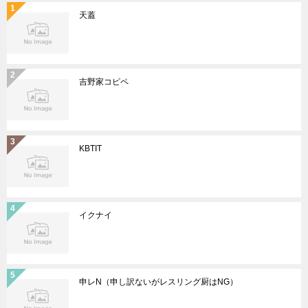
天蓋
吉野家コピペ
KBTIT
イクナイ
申レN（申し訳ないがレスリング厨はNG）