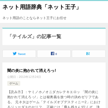
ネット用語辞典「ネット王子」
ネット用語のことならネット王子にお任せ
「テイルズ」の記事一覧
Tweet
0
闇の炎に抱かれて消えろっ!
公開日：
2013年12月24日
ゲーム
【読み方】：ヤミノホノオニダカレテキエロッ 「闇の炎に
抱かれて消えろっ!」とは秘奥義を放つ時の決めゼリフであ
る。 元ネタはゲーム「テイルズオブデスティニー2」におけ
るジューダスのセリフ。 正確には「塵も残さん!行くぞ、浄