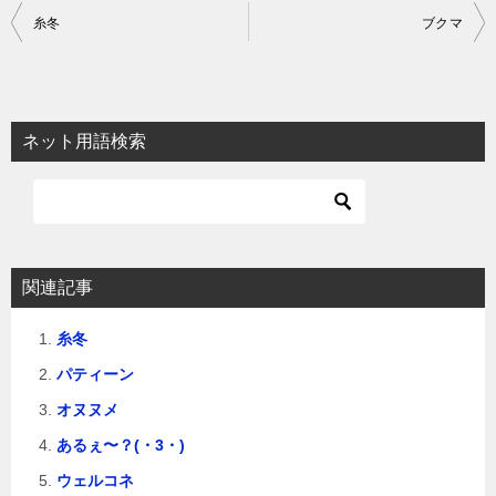
投
糸冬
ブクマ
稿
ナ
ビ
ネット用語検索
ゲ
ー
シ
ョ
関連記事
ン
糸冬
パティーン
オヌヌメ
あるぇ〜？(・3・)
ウェルコネ