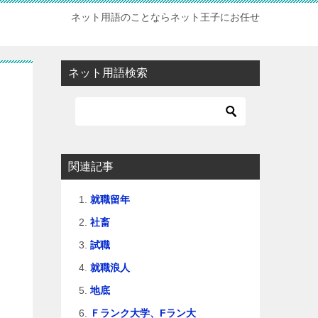
ネット用語のことならネット王子にお任せ
ネット用語検索
関連記事
就職留年
社畜
試職
就職浪人
地底
Ｆランク大学、Fラン大