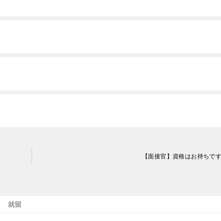
【面接官】資格はお持ちで
就留