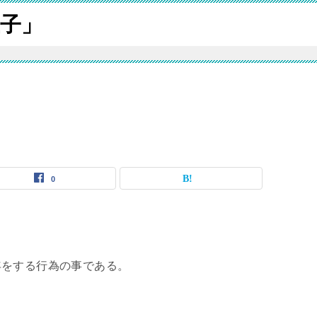
子」
0
年をする行為の事である。