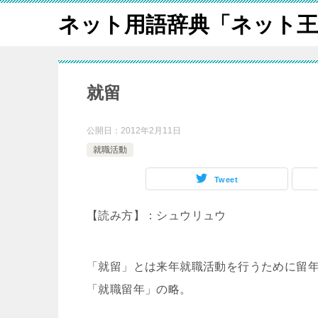
ネット用語辞典「ネット王
就留
公開日：
2012年2月11日
就職活動
Tweet
【読み方】：シュウリュウ
「就留」とは来年就職活動を行うために留
「就職留年」の略。