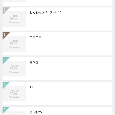
わんわんお！（∪＾ω＾）
ニヨニヨ
見抜き
TTTT
あぷおめ