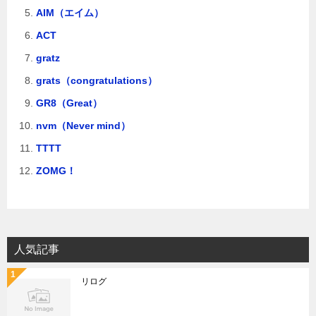
AIM（エイム）
ACT
gratz
grats（congratulations）
GR8（Great）
nvm（Never mind）
TTTT
ZOMG！
人気記事
リログ