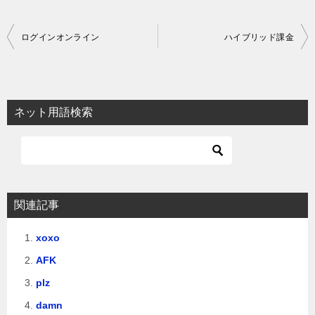
投
ログインオンライン
ハイブリッド課金
稿
ナ
ビ
ネット用語検索
ゲ
ー
シ
ョ
関連記事
ン
xoxo
AFK
plz
damn