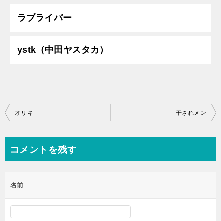
ラブライバー
ystk（中田ヤスタカ）
投
オリキ
干されメン
稿
ナ
コメントを残す
ビ
ゲ
名前
ー
シ