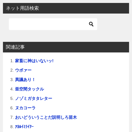
ビ
ネット用語検索
ゲ
ー
シ
ョ
関連記事
ン
家畜に神はいないッ!
ウボァー
異議あり！
亜空間タックル
ノゾミガタタレター
ヌカコーラ
おいどういうことだ説明しろ苗木
ｱｶﾙｲﾐﾗｲｦｰ