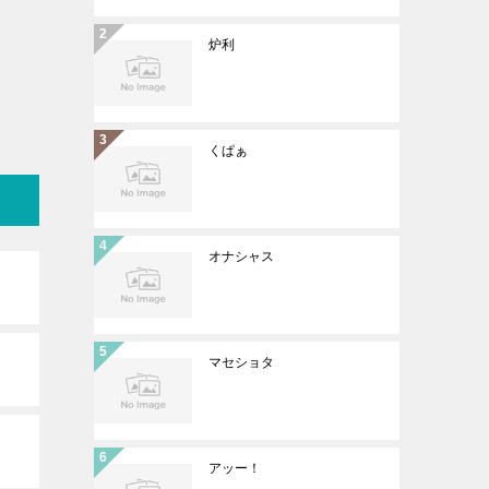
炉利
くぱぁ
オナシャス
マセショタ
アッー！