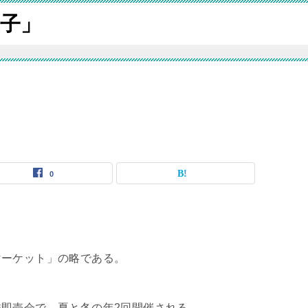
子」
0
マーケット」の略である。
即売会で、夏と冬の年2回開催される。