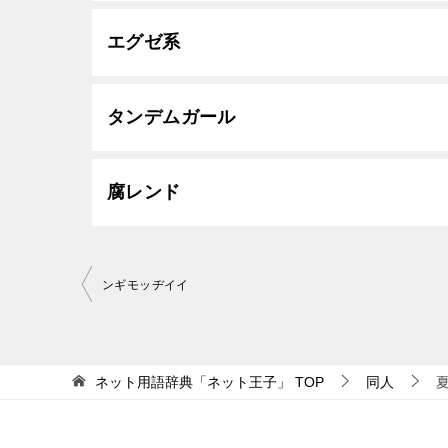
エグゼ系
タンデムガール
腐レンド
投
ンギモッヂイイ
稿
ナ
ビ
ネット用語辞典「ネット王子」
TOP
同人
ゲ
ー