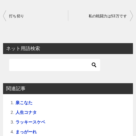
投
打ち切り
私の戦闘力は53万です
稿
ナ
ビ
ネット用語検索
ゲ
ー
シ
ョ
関連記事
ン
泉こなた
人生コナタ
ラッキースケベ
まっがーれ