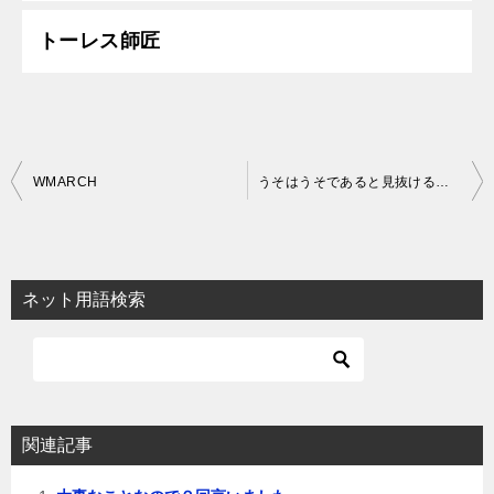
トーレス師匠
投
WMARCH
うそはうそであると見抜ける人でないと難しい
稿
ナ
ビ
ネット用語検索
ゲ
ー
シ
ョ
関連記事
ン