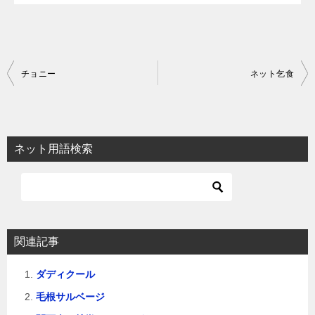
投
チョニー
ネット乞食
稿
ナ
ビ
ネット用語検索
ゲ
ー
シ
ョ
関連記事
ン
ダディクール
毛根サルベージ