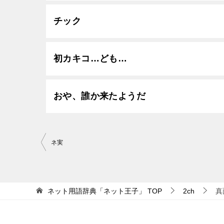
チック
初カキコ…ども…
おや、誰か来たようだ
投
ネ実
稿
ナ
ビ
ネット用語辞典「ネット王子」
TOP
2ch
真
ゲ
ー