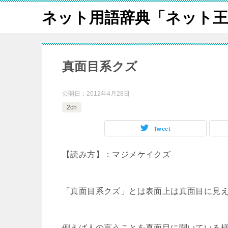
ネット用語辞典「ネット王
真面目系クズ
公開日：
2012年4月28日
2ch
Tweet
【読み方】：マジメケイクズ
「真面目系クズ」とは表面上は真面目に見
例えば人の言うことを真面目に聞いている