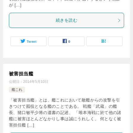
が […]
続きを読む
Tweet
0
被害担当艦
公開日：
2014年5月10日
艦これ
「被害担当艦」とは、艦これにおいて敵艦からの攻撃を引
きつけて囮役となる艦のことである。 戦艦「武蔵」の艦
長、猪口敏平少将の遺書の記述、 「唯本海戦に於て他の諸
艦に被害ほとんどなかりし事は誠にうれしく、 何となく被
害担任艦 […]