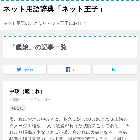
ネット用語辞典「ネット王子」
ネット用語のことならネット王子にお任せ
「艦娘」の記事一覧
Tweet
0
中破（艦これ）
公開日：
2014年5月14日
艦これ
艦これにおける中破とは、耐久に対し50％以上75％未満の
ダメージを艦娘、 又は敵艦が負った状態のことである。 そ
れより損傷が少なければ小破、多ければ大破となる。 中破
状態の艦は攻撃力、命中率、回避率が低下するという検証