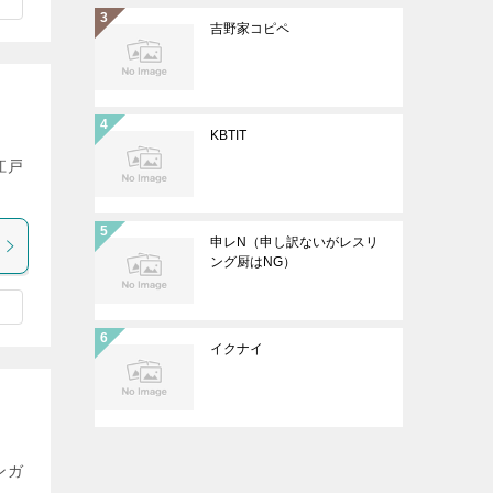
吉野家コピペ
KBTIT
江戸
申レN（申し訳ないがレスリ
ング厨はNG）
イクナイ
ンガ