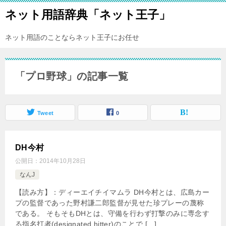
ネット用語辞典「ネット王子」
ネット用語のことならネット王子にお任せ
「プロ野球」の記事一覧
Tweet
0
DH今村
公開日：
2014年10月28日
なんJ
【読み方】：ディーエイチイマムラ DH今村とは、広島カー
プの監督であった野村謙二郎監督が見せた珍プレーの蔑称
である。 そもそもDHとは、守備を行わず打撃のみに専念す
る指名打者(designated hitter)のことで […]