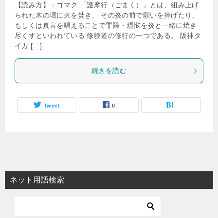
【読み方】：ゴマク 「護摩行（ごまく）」とは、組み上げ
られた木の壇に火を焚き、 その炎の前で願いを捧げたり、
もしくは真言を唱えることで罪障・煩悩を炎と一緒に焼き
尽くすといわれている 修験道の修行の一つである。 阪神タ
イガ […]
続きを読む
Tweet
0
ネット用語検索